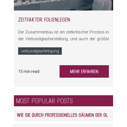
ZEITFAKTOR FOLIENLEGEN
Der Zusammenbau ist ein zeitkritischer Prozess in
der Verbundglasherstellung, und auch der größte
Zeitfaktor, da hier oft manuelle Prozesse zum
verbundglasfertigung
Einsatz kommen.
MEHR ERFAHREN
15 min read
MOST POPULAR POSTS
WIE SIE DURCH PROFESSIONELLES SÄUMEN DER GLASKANTEN ENORM PROFITIEREN