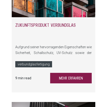
ZUKUNFTSPRODUKT VERBUNDGLAS
Aufgrund seiner hervorragenden Eigenschaften wie
Sicherheit, Schallschutz, UV-Schutz sowie der
Einsatzmöglichkeiten als gestalterisches Element
findet Verbundglas immer mehr Anwendungen.
verbundglasfertigung
MEHR ERFAHREN
9 min read