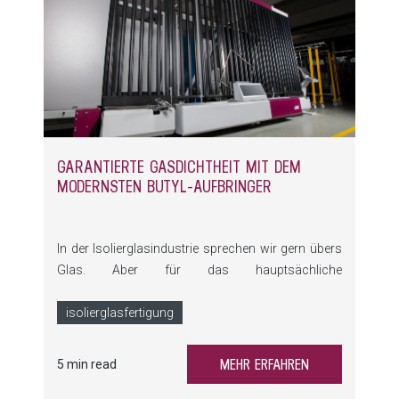
GARANTIERTE GASDICHTHEIT MIT DEM
MODERNSTEN BUTYL-AUFBRINGER
In der Isolierglasindustrie sprechen wir gern übers
Glas. Aber für das hauptsächliche
Qualitätsmerkmal eines Isolierglaselementes, die
Gasdichtheit, ist vor allem der korrekt verpresste
isolierglasfertigung
Abstandhalter entscheidend. LiSEC entwickelt seit
den 1990ern Lösungen für die perfekte Butyl-
MEHR ERFAHREN
5 min read
Schnur und die lückenlose Verpressung. Unser
modernster Butyl-Extruder ist präziser, kompakter