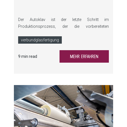
Der Autoklav ist der letzte Schritt im
Produktionsprozess, der die vorbereiteten
Komponenten zusammenfügt. Gerade deshalb
sind auch bei diesem Prozessschritt hohe Qualität
verbundglasfertigung
und möglichst geringer Ausschuss entscheidend,
denn sie bedeuten…
MEHR ERFAHREN
9 min read