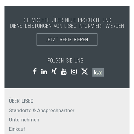
mitunter auch als Sichtkanten eingesetzt werden.
Bei einem Schliff der kompletten Kantenfläche
spricht man von einer feinjustierten Kante (KGN).
ICH MÖCHTE ÜBER NEUE PRODUKTE UND
DIENSTLEISTUNGEN VON LISEC INFORMIERT WERDEN
JETZT REGISTRIEREN
FOLGEN SIE UNS
ÜBER LISEC
Standorte & Ansprechpartner
Unternehmen
Einkauf