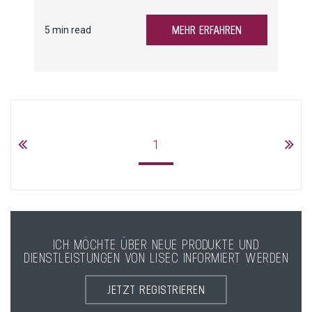
die in verschiedenen Standards definiert wurden.
Produktionsunternehmen können diesen
MEHR ERFAHREN
5 min read
Anforderungen nur gerecht werden, wenn sie die
Umstände, unter denen die Produkte hergestellt
werden, überwachen und im Bedarfsfall
Maßnahmen einleiten. Wenn Qualitätsmängel
auftreten, ist es besonders wichtig nachvollziehen
zu können, wie diese zustande gekommen sind,
um die erforderlichen Maßnahmen zu definieren.
1
Mit lis.qualitypass gibt LiSEC ihren Kunden ein
Werkzeug an die Hand, mit dem die
Nachvollziehbarkeit in der Isolierglasproduktion
deutlich steigt.
ICH MÖCHTE ÜBER NEUE PRODUKTE UND
DIENSTLEISTUNGEN VON LISEC INFORMIERT WERDEN
JETZT REGISTRIEREN