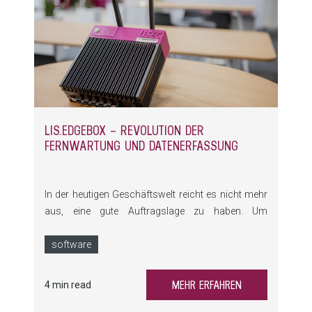
LIS.EDGEBOX – REVOLUTION DER
FERNWARTUNG UND DATENERFASSUNG
In der heutigen Geschäftswelt reicht es nicht mehr
aus, eine gute Auftragslage zu haben. Um
wettbewerbsfähig zu bleiben, müssen
Unternehmen auch sicherstellen, dass ihre
software
Maschinen zuverlässig laufen und
Produktionsausfälle minimiert werden. Denn
MEHR ERFAHREN
4 min read
Stillstände können zu erheblichen Kosten und
Lieferverzögerungen führen.