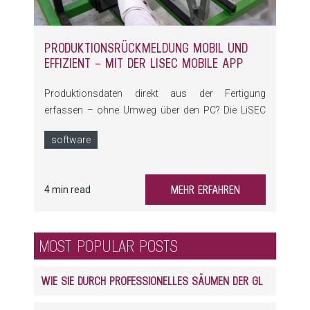
PRODUKTIONSRÜCKMELDUNG MOBIL UND
EFFIZIENT – MIT DER LISEC MOBILE APP
Produktionsdaten direkt aus der Fertigung
erfassen – ohne Umweg über den PC? Die LiSEC
Mobile App bietet hier eine praktische Lösung: Sie
software
ermöglicht die digitale Rückmeldung direkt vor Ort
und vereinfacht damit den gesamten Ablauf
erheblich.
MEHR ERFAHREN
4 min read
MOST POPULAR POSTS
WIE SIE DURCH PROFESSIONELLES SÄUMEN DER GLASKANTEN ENORM PROFITIEREN