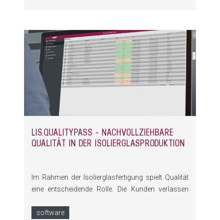
LIS.QUALITYPASS - NACHVOLLZIEHBARE
QUALITÄT IN DER ISOLIERGLASPRODUKTION
Im Rahmen der Isolierglasfertigung spielt Qualität
eine entscheidende Rolle. Die Kunden verlassen
sich darauf, dass die Eigenschaften der Produkte
gleichbleiben und Toleranzen eingehalten werden,
software