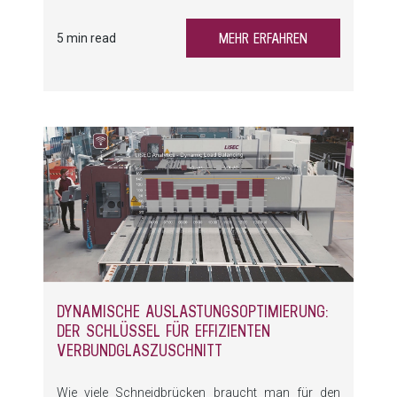
kontinuierliche, hoch-qualitative Verarbeitung des
Laminates eine Herausforderung. Erfahren Sie
MEHR ERFAHREN
5 min read
mehr darüber, wie LiSEC mit selektiver Infrarot-
Heizung (SIR) diese Herausforderungen meistert -
und wie Sie diese Vorteile für sich nutzen können.
DYNAMISCHE AUSLASTUNGSOPTIMIERUNG:
DER SCHLÜSSEL FÜR EFFIZIENTEN
VERBUNDGLASZUSCHNITT
Wie viele Schneidbrücken braucht man für den