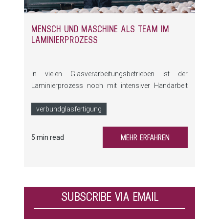
MENSCH UND MASCHINE ALS TEAM IM
LAMINIERPROZESS
In vielen Glasverarbeitungsbetrieben ist der
Laminierprozess noch mit intensiver Handarbeit
verbunden. Das bedeutet: körperlich belastende
Tätigkeiten, Fehleranfälligkeit und großer
verbundglasfertigung
Zeitaufwand. Doch das muss nicht sein: Durch
gezielte Automatisierung erhalten Mitarbeitende
MEHR ERFAHREN
5 min read
wirkungsvolle Unterstützung.
SUBSCRIBE VIA EMAIL