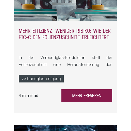
MEHR EFFIZIENZ, WENIGER RISIKO: WIE DER
FTC-C DEN FOLIENZUSCHNITT ERLEICHTERT
In der Verbundglas-Produktion stellt der
Folienzuschnitt eine Herausforderung dar.
Manuelles Zuschneiden der Folie birgt nicht nur ein
hohes Verletzungsrisiko, sondern ist auch zeit- und
verbundglasfertigung
kostenintensiv. Wie kann man bei Verbundglas
reproduzierbare Qualität sicherstellen?
MEHR ERFAHREN
4 min read