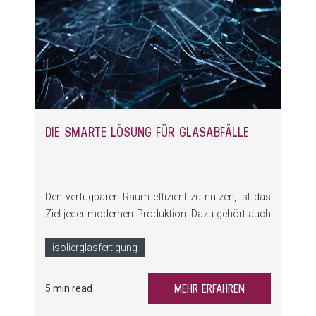
DIE SMARTE LÖSUNG FÜR GLASABFÄLLE
Den verfügbaren Raum effizient zu nutzen, ist das
Ziel jeder modernen Produktion. Dazu gehört auch
der Abtransport und die Lagerung des
Glasverschnitts. Die effektive Handhabung von
isolierglasfertigung
Glasabfällen wird besonders herausfordernd,
wenn mehrere automatisierte Schneidesysteme für
MEHR ERFAHREN
5 min read
Float- und Verbundglas eingesetzt werden. Durch
die Implementierung innovativer