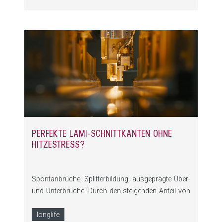
Abfallmanagementlösungen können Unternehmen
nicht nur manuelle Unterbrechungen im
Produktionsprozess vermeiden, sondern
wertvollen Platz in der Produktionshalle optimal
nutzen.
PERFEKTE LAMI-SCHNITTKANTEN OHNE
HITZESTRESS?
Spontanbrüche, Splitterbildung, ausgeprägte Über-
und Unterbrüche: Durch den steigenden Anteil von
Verbundglas in der Isolierglasfertigung und der
schwankenden Qualität des Rohmaterials ist die
longlife