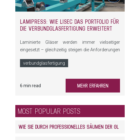
LAMIPRESS: WIE LISEC DAS PORTFOLIO FÜR
DIE VERBUNDGLASFERTIGUNG ERWEITERT
Laminierte Gläser werden immer vielseitiger
eingesetzt – gleichzeitig steigen die Anforderungen
an Prozesssicherheit, Flexibilität und
verbundglasfertigung
Wirtschaftlichkeit. Die LamiPress erweitert das
LiSEC Angebot um eine innovative, hochpräzise
und skalierbare Lösung für die VSG-Produktion.
MEHR ERFAHREN
6 min read
MOST POPULAR POSTS
WIE SIE DURCH PROFESSIONELLES SÄUMEN DER GLASKANTEN ENORM PROFITIEREN