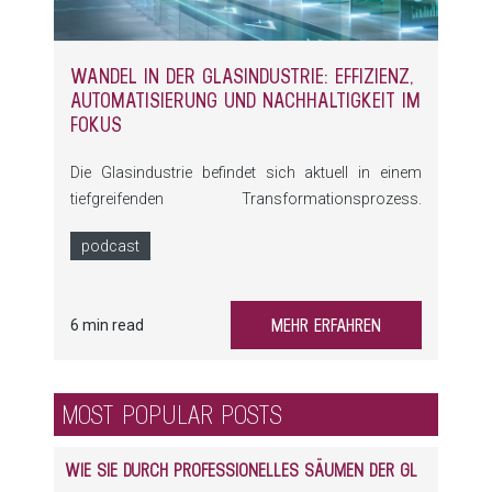
WANDEL IN DER GLASINDUSTRIE: EFFIZIENZ,
AUTOMATISIERUNG UND NACHHALTIGKEIT IM
FOKUS
Die Glasindustrie befindet sich aktuell in einem
tiefgreifenden Transformationsprozess.
Fachkräftemangel, steigende Energiekosten und
podcast
höhere Ansprüche an die ökologische Bilanz von
Produktionsprozessen verändern die
Anforderungen an Maschinen und Anlagen
MEHR ERFAHREN
6 min read
grundlegend. Gleichzeitig eröffnen
Automatisierung, Digitalisierung, selbst-lernende
Maschinen und umfassendes Datenmonitoring
MOST POPULAR POSTS
neue Wege, um die Glasproduktion effizienter und
nachhaltiger zu gestalten.
WIE SIE DURCH PROFESSIONELLES SÄUMEN DER GLASKANTEN ENORM PROFITIEREN