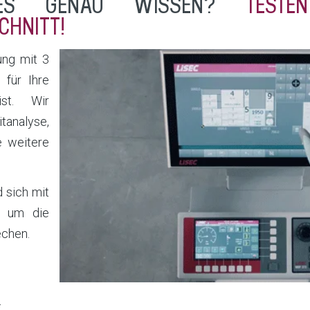
 ES GENAU WISSEN?
TESTE
HNITT!
ung mit 3
 für Ihre
ist. Wir
tanalyse,
 weitere
 sich mit
, um die
rechen.
*