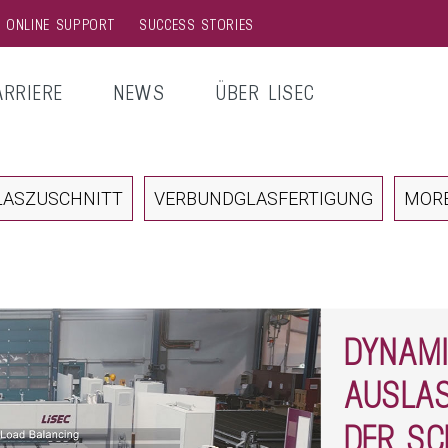
& ONLINE SUPPORT
SUCCESS STORIES
ARRIERE
NEWS
ÜBER LISEC
LASZUSCHNITT
VERBUNDGLASFERTIGUNG
MOR
DYNAM
AUSLAS
DER SC