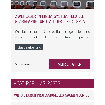
ZWEI LASER IN EINEM SYSTEM: FLEXIBLE
GLASBEARBEITUNG MIT DER LISEC LSP-A
Wie lassen sich Glasoberflächen gestalten und
zugleich funktionale Beschichtungen präzise
bearbeiten – ohne zusätzliche Materialien? Die LSP-
glasbearbeitung
A kombiniert zwei Laserprozesse in einer Anlage
und eröffnet neue Möglichkeiten von Vogelschutz
bis Hightech-Verglasung.
MEHR ERFAHREN
5 min read
MOST POPULAR POSTS
WIE SIE DURCH PROFESSIONELLES SÄUMEN DER GLASKANTEN ENORM PROFITIEREN