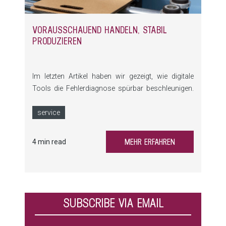
VORAUSSCHAUEND HANDELN, STABIL
PRODUZIEREN
Im letzten Artikel haben wir gezeigt, wie digitale
Tools die Fehlerdiagnose spürbar beschleunigen.
Heute geht es um den nächsten entscheidenden
Erfolgsfaktor: eine starke Ersatzteil‑ und
service
Servicevorbereitung.
MEHR ERFAHREN
4 min read
SUBSCRIBE VIA EMAIL