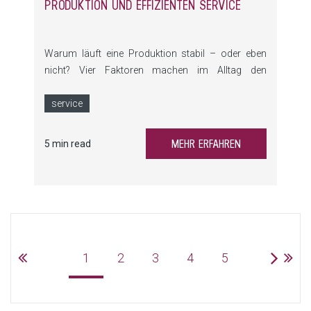
PRODUKTION UND EFFIZIENTEN SERVICE
Warum läuft eine Produktion stabil – oder eben
nicht? Vier Faktoren machen im Alltag den
Unterschied: digitale Unterstützung,
vorausschauende Vorbereitung, klare Abläufe und
service
ein kompetentes Team. In unserer neuen Blogserie
zeigen wir, wie Sie mit einfachen Maßnahmen
MEHR ERFAHREN
5 min read
Stillstände reduzieren und Ihre Prozesse spürbar
entlasten. Im ersten Teil geht es um Digitale Tools &
Fehlerdiagnose – und warum kleine Klicks große
Effekte haben.
1
2
3
4
5