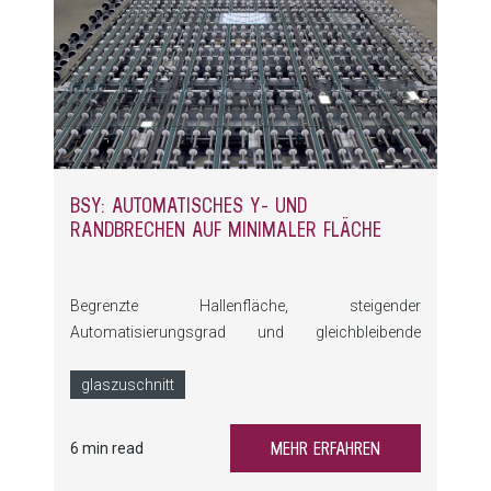
BSY: AUTOMATISCHES Y‑ UND
RANDBRECHEN AUF MINIMALER FLÄCHE
Begrenzte Hallenfläche, steigender
Automatisierungsgrad und gleichbleibende
Kantenqualität – genau hier setzt die BSY an. Die
kompakte Brechanlage automatisiert Y‑ und
glaszuschnitt
Randbrüche, spart Platz und reduziert manuelle
Eingriffe deutlich.
MEHR ERFAHREN
6 min read