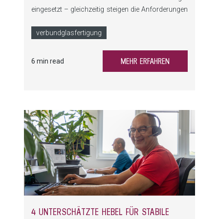
eingesetzt – gleichzeitig steigen die Anforderungen
an Prozesssicherheit, Flexibilität und
Wirtschaftlichkeit. Die LamiPress erweitert das
verbundglasfertigung
LiSEC Angebot um eine innovative, hochpräzise
und skalierbare Lösung für die VSG-Produktion.
MEHR ERFAHREN
6 min read
4 UNTERSCHÄTZTE HEBEL FÜR STABILE