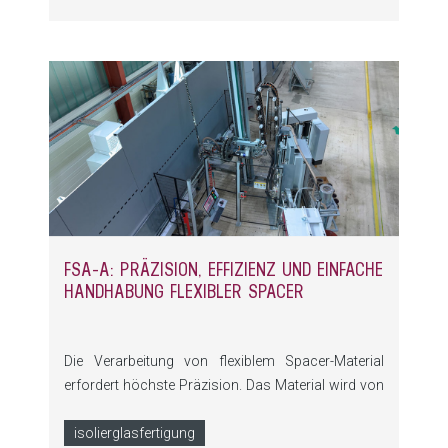
FSA-A: PRÄZISION, EFFIZIENZ UND EINFACHE
HANDHABUNG FLEXIBLER SPACER
Die Verarbeitung von flexiblem Spacer-Material
erfordert höchste Präzision. Das Material wird von
der Rolle zugeführt und muss entlang des
gesamten Prozesses exakt geführt, gestanzt und
isolierglasfertigung