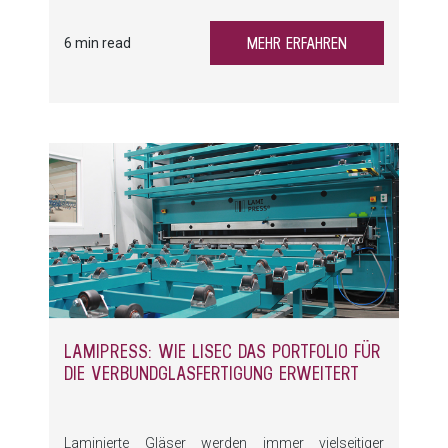
appliziert werden. In der Praxis zeigten sich dabei
mehrere Herausforderungen: ungenaue
MEHR ERFAHREN
6 min read
Applikation, schwankende Butylaufträge,
aufwendige Umrüstungen sowie begrenzte
Flexibilität bei unterschiedlichen Spacer-Typen. Die
Lösung? Die neue FSA-A von LiSEC.
LAMIPRESS: WIE LISEC DAS PORTFOLIO FÜR
DIE VERBUNDGLASFERTIGUNG ERWEITERT
Laminierte Gläser werden immer vielseitiger