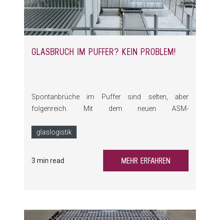
GLASBRUCH IM PUFFER? KEIN PROBLEM!
Spontanbrüche im Puffer sind selten, aber
folgenreich. Mit dem neuen ASM-
Erkennungssystem wird Glasbruch sofort erkannt,
gemeldet und automatisch gereinigt – bevor es
glaslogistik
zum Problem wird.
MEHR ERFAHREN
3 min read