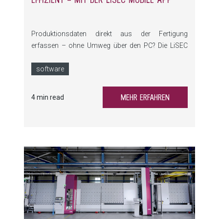
Produktionsdaten direkt aus der Fertigung
erfassen – ohne Umweg über den PC? Die LiSEC
Mobile App bietet hier eine praktische Lösung: Sie
ermöglicht die digitale Rückmeldung direkt vor Ort
software
und vereinfacht damit den gesamten Ablauf
erheblich.
MEHR ERFAHREN
4 min read