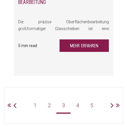
BEARBEITUNG
Die präzise Oberflächenbearbeitung
großformatiger Glasscheiben ist eine
Herausforderung in der Flachglasbranche. Mit der
vertikalen Laserbearbeitungslösung LSP-A bietet
MEHR ERFAHREN
5 min read
LiSEC eine innovative Lösung, um Beschichtungen
zu entfernen und Oberflächen präzise zu gravieren.
Durch kompaktes Design und flexible
Konfigurationsmöglichkeiten passt die LSP-A sich
an jede Produktionsumgebung an.
1
2
3
4
5