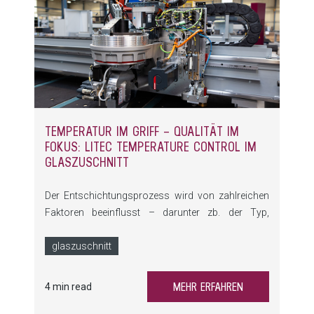
TEMPERATUR IM GRIFF – QUALITÄT IM
FOKUS: LITEC TEMPERATURE CONTROL IM
GLASZUSCHNITT
Der Entschichtungsprozess wird von zahlreichen
Faktoren beeinflusst – darunter zb. der Typ,
Durchmesser, Breite der Schleifscheibe, die
Drehzahl, die Entschichtungsgeschwindigkeit
glaszuschnitt
sowie die Art der Beschichtung. Diese Parameter
können sich stark auf die Qualität der
MEHR ERFAHREN
4 min read
Randentschichtung auswirken, insbesondere wenn
ein Faktor zu einer Überhitzung der Schleifscheibe