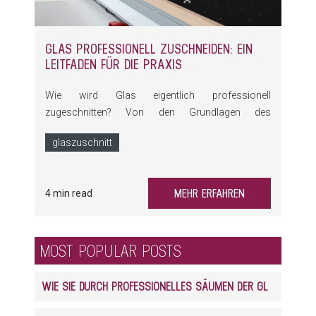
GLAS PROFESSIONELL ZUSCHNEIDEN: EIN
LEITFADEN FÜR DIE PRAXIS
Wie wird Glas eigentlich professionell
zugeschnitten? Von den Grundlagen des
Schneidens über die Unterschiede zwischen
glaszuschnitt
Einfach- und Verbundglas bis hin zu modernen
Automatisierungslösungen – dieser Beitrag liefert
Ihnen einen kompakten Überblick über die
MEHR ERFAHREN
4 min read
wichtigsten Methoden, Technologien und Tipps
rund um den Glaszuschnitt.
MOST POPULAR POSTS
WIE SIE DURCH PROFESSIONELLES SÄUMEN DER GLASKANTEN ENORM PROFITIEREN