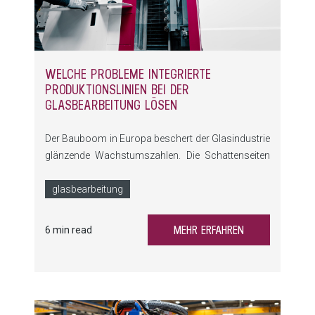
WELCHE PROBLEME INTEGRIERTE
PRODUKTIONSLINIEN BEI DER
GLASBEARBEITUNG LÖSEN
Der Bauboom in Europa beschert der Glasindustrie
glänzende Wachstumszahlen. Die Schattenseiten
lassen nicht lange auf sich warten: Hoher
Innovations- und Wettbewerbsdruck auf der einen
glasbearbeitung
Seite, Facharbeitermangel auf der anderen. In reine
Kapazitätsausweitung zu investieren ist deshalb zu
MEHR ERFAHREN
6 min read
kurz gesprungen – bessere Produktionskonzepte
müssen her.