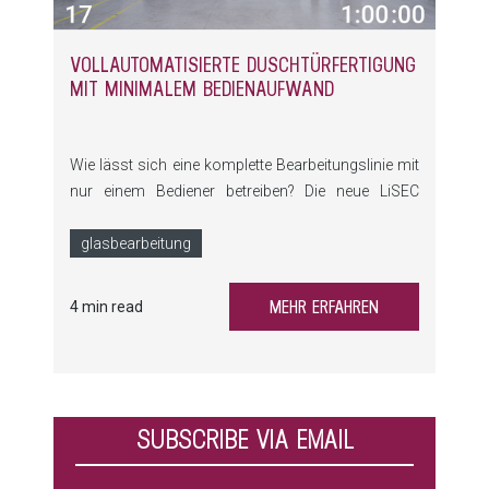
VOLLAUTOMATISIERTE DUSCH­TÜR­FERTIGUNG
MIT MINIMALEM BEDIENAUFWAND
Wie lässt sich eine komplette Bearbeitungslinie mit
nur einem Bediener betreiben? Die neue LiSEC
SplitFin-Linie mit integrierten
Sortierspeichersystemen zeigt, wie durch
glasbearbeitung
intelligente Automatisierung und geteilte Prozesse
Effizienz und Ergonomie gesteigert werden können.
MEHR ERFAHREN
4 min read
SUBSCRIBE VIA EMAIL