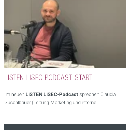
LISTEN LISEC PODCAST START
Im neuen
LiSTEN LiSEC-Podcast
sprechen Claudia
Guschlbauer (Leitung Marketing und interne...